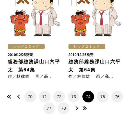
ビッグコミック
ビッグコミック
2010/12/25発売
2010/12/25発売
総務部総務課山口六平
総務部総務課山口六平
太 第64集
太 第64集
作／林律雄 画／高...
作／林律雄 画／高...
70
71
72
73
74
75
76
77
78