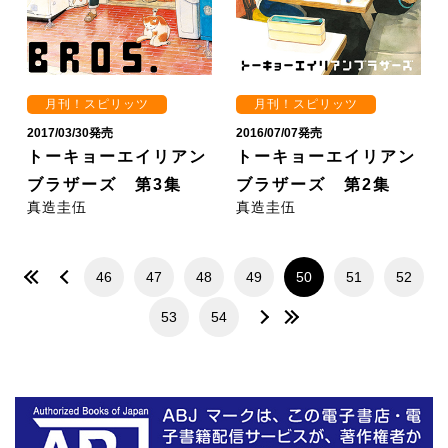
月刊！スピリッツ
月刊！スピリッツ
2017/03/30発売
2016/07/07発売
トーキョーエイリアン
トーキョーエイリアン
ブラザーズ 第3集
ブラザーズ 第2集
真造圭伍
真造圭伍
46
47
48
49
50
51
52
53
54