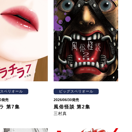
スペリオール
ビッグスペリオール
/30発売
2026/06/30発売
ラ 第7集
風俗怪談 第2集
三村真