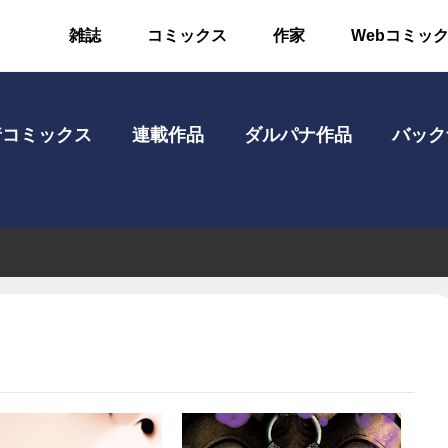
雑誌
コミックス
作家
Webコミッ
着コミックス
連載作品
ダルパナ作品
バック