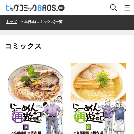
トップ
> 単行本(コミックス)一覧
コミックス