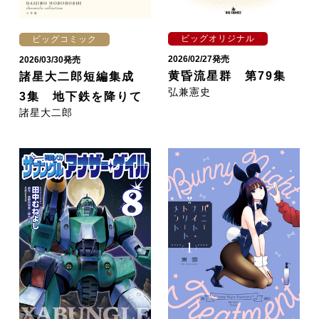
ビッグオリジナル
ビッグコミック
2026/02/27発売
2026/03/30発売
黄昏流星群 第79集
諸星大二郎短編集成
弘兼憲史
3集 地下鉄を降りて
諸星大二郎