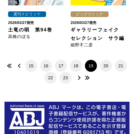
週刊スピリッツ
ビッグコミック
2026/02/27発売
2026/02/27発売
土竜の唄 第94巻
ギャラリーフェイク
高橋のぼる
セレクション サラ編
細野不二彦
15
16
17
18
19
20
21
22
23