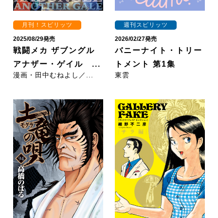
月刊！スピリッツ
週刊スピリッツ
2025/08/29発売
2026/02/27発売
戦闘メカ ザブングル
バニーナイト・トリー
アナザー・ゲイル ...
トメント 第1集
漫画・田中むねよし／...
東雲