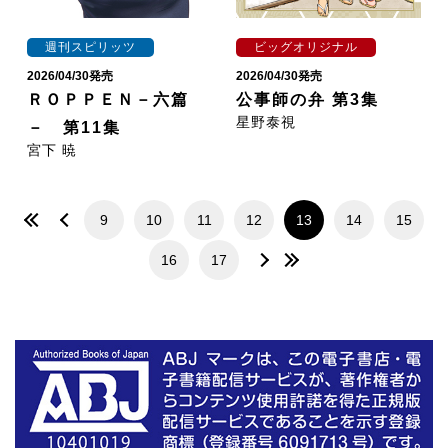
週刊スピリッツ
ビッグオリジナル
2026/04/30発売
2026/04/30発売
ＲＯＰＰＥＮ－六篇
公事師の弁 第3集
星野泰視
－ 第11集
宮下 暁
9
10
11
12
13
14
15
16
17