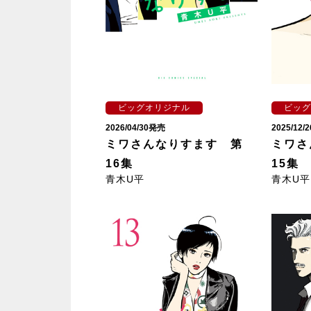
ビッグオリジナル
ビッグ
2026/04/30発売
2025/12
ミワさんなりすます 第
ミワさ
16集
15集
青木U平
青木U平