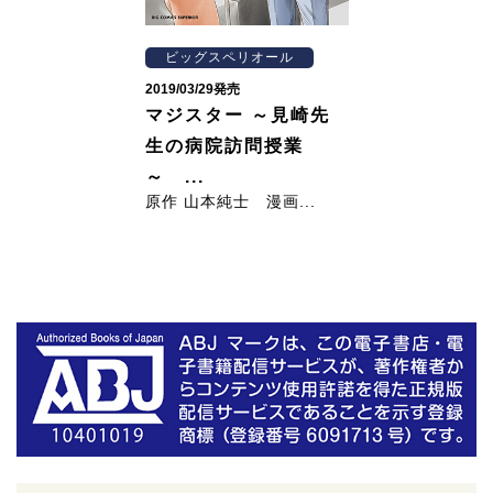
ビッグスペリオール
2019/03/29発売
マジスター ～見崎先
生の病院訪問授業
～ ...
原作 山本純士 漫画...