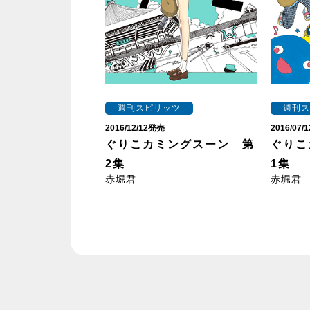
週刊スピリッツ
週刊ス
2016/12/12発売
2016/07
ぐりこカミングスーン 第
ぐりこ
2集
1集
赤堀君
赤堀君