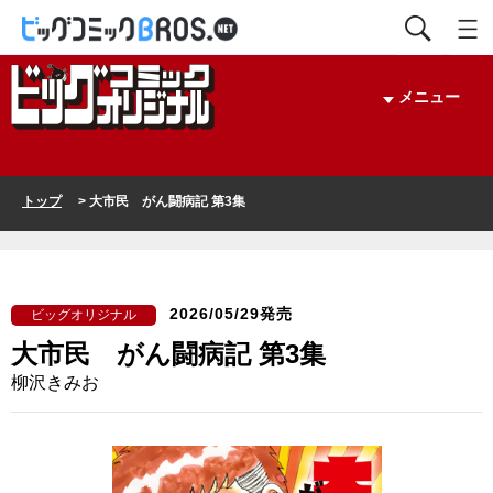
メニュー
トップ
> 大市民 がん闘病記 第3集
2026/05/29発売
ビッグオリジナル
大市民 がん闘病記 第3集
柳沢きみお