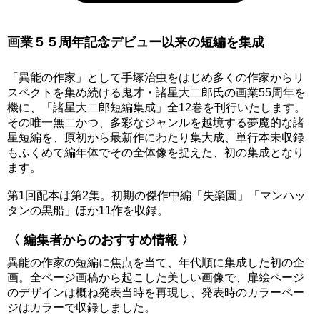
画業５５周年記念デビュー以来の短編を集成
「異能の作家」として手塚治虫をはじめ多くの作家からリ
スペクトを集め続ける鬼才・諸星大二郎氏の画業55周年を
機に、「諸星大二郎短編集成」全12巻を刊行いたします。
その唯一無二かつ、多彩なジャンルを越境する夢魔的な諸
星短編を、原初から最新作にわたり集大成、単行本未収録
もふくめて編年体でその全体像を捉えた、初の集成となり
ます。
第1回配本は第2集。初期の傑作中編「失楽園」「マンハッ
タンの黒船」ほか11作を収録。
〈 編集者からのおすすめ情報 〉
異能の作家の短編に焦点を当て、年代順に集成した初の企
画。全ページ画稿から起こした美しい画像で、扉絵ページ
のデザインは概ね発表当時を再現し、発表時のカラーペー
ジはカラーで収録しました。