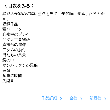
〈 目次をみる 〉
異能の作家の短編に焦点を当て、年代順に集成した初の企
画。
収録作品
猫パニック
真夜中のプシケー
ど次元世界物語
貞操号の遭難
アダムの肋骨
男たちの風景
袋の中
マンハッタンの黒船
召命
食事の時間
失楽園
作品詳細
全巻
最新巻