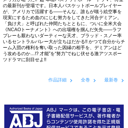
の最新刊が登場です。日本人バスケットボールプレイヤー
が、アメリカで活躍する――そんな、誰もが嗤う絵空事を
現実にするため血のにじむ努力をしてきた河合デミアン。
「負け犬」と呼ばれた仲間たちとともに、ついに全米大会
《NCAOトーナメント》への出場権を掴んだ矢先――ラフ
プレーも厭わないダーティーな天才、ブラッド・スノー率
いるセントラルバレー大が立ちはだかる!! かつて自分からチ
ーム入団の権利を奪い取った因縁の相手を、デミアンはど
う攻めるのか…!? 才能”を“努力”でねじ伏せる激アツスポー
ツドラマに刮目せよ!!
作品詳細
全巻
最新巻