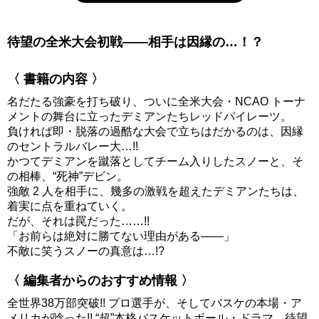
待望の全米大会初戦――相手は因縁の…！？
〈 書籍の内容 〉
名だたる強豪を打ち破り、ついに全米大会・NCAO トーナ
メントの舞台に立ったデミアンたちレッドパイレーツ。
負ければ即・脱落の過酷な大会で立ちはだかるのは、因縁
のセントラルバレー大…!!
かつてデミアンを蹴落としてチーム入りしたスノーと、そ
の相棒、“死神”デビン。
強敵 2 人を相手に、幾多の激戦を超えたデミアンたちは、
着実に点を重ねていく。
だが、それは罠だった……!!
「お前らは絶対に勝てない理由がある――」
不敵に笑うスノーの真意は…!?
〈 編集者からのおすすめ情報 〉
全世界38万部突破!! プロ選手が、そしてバスケの本場・ア
メリカが唸った!! “超”本格バスケットボール・ドラマ、待望