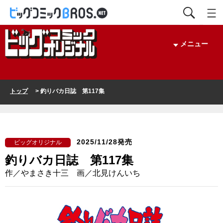
メニュー
トップ
> 釣りバカ日誌 第117集
2025/11/28発売
ビッグオリジナル
釣りバカ日誌 第117集
作／やまさき十三 画／北見けんいち