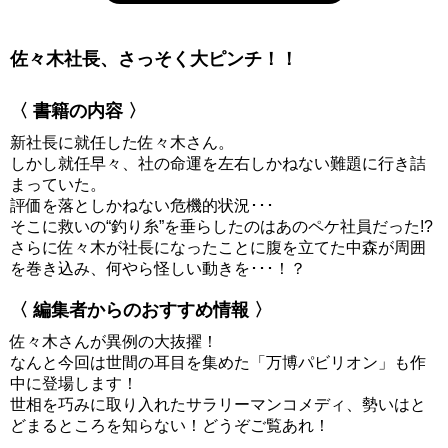
佐々木社長、さっそく大ピンチ！！
〈 書籍の内容 〉
新社長に就任した佐々木さん。
しかし就任早々、社の命運を左右しかねない難題に行き詰
まっていた。
評価を落としかねない危機的状況･･･
そこに救いの“釣り糸”を垂らしたのはあのペケ社員だった!?
さらに佐々木が社長になったことに腹を立てた中森が周囲
を巻き込み、何やら怪しい動きを･･･！？
〈 編集者からのおすすめ情報 〉
佐々木さんが異例の大抜擢！
なんと今回は世間の耳目を集めた「万博パビリオン」も作
中に登場します！
世相を巧みに取り入れたサラリーマンコメディ、勢いはと
どまるところを知らない！どうぞご覧あれ！