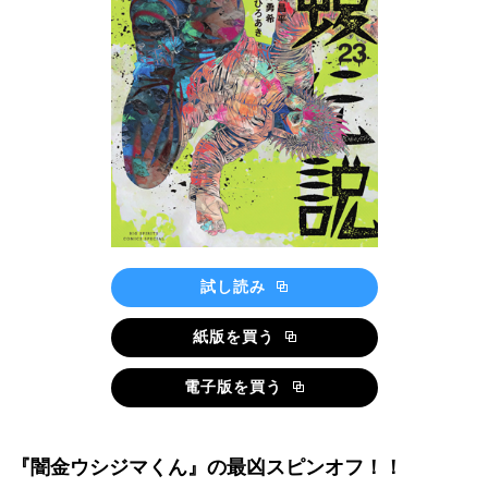
試し読み
紙版を買う
電子版を買う
『闇金ウシジマくん』の最凶スピンオフ！！