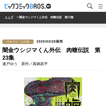
トップ
> 闇金ウシジマくん外伝 肉蝮伝説 第23集
2025/03/28発売
やわスピ・その他
闇金ウシジマくん外伝 肉蝮伝説 第
23集
速戸ゆう 原作／真鍋昌平