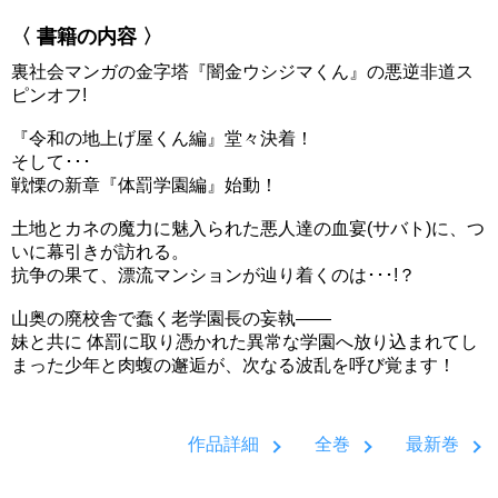
〈 書籍の内容 〉
裏社会マンガの金字塔『闇金ウシジマくん』の悪逆非道ス
ピンオフ!
『令和の地上げ屋くん編』堂々決着！
そして･･･
戦慄の新章『体罰学園編』始動！
土地とカネの魔力に魅入られた悪人達の血宴(サバト)に、つ
いに幕引きが訪れる。
抗争の果て、漂流マンションが辿り着くのは･･･!？
山奥の廃校舎で蠢く老学園長の妄執――
妹と共に 体罰に取り憑かれた異常な学園へ放り込まれてし
まった少年と肉蝮の邂逅が、次なる波乱を呼び覚ます！
作品詳細
全巻
最新巻