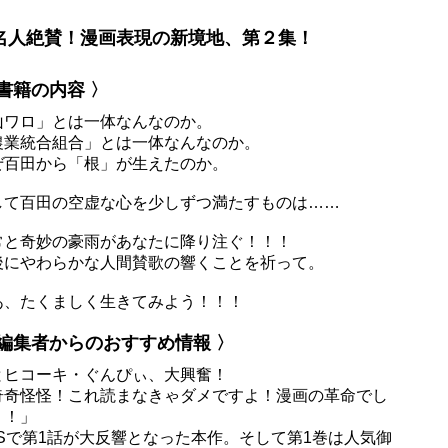
名人絶賛！漫画表現の新境地、第２集！
 書籍の内容 〉
山ワロ」とは一体なんなのか。
農業統合組合」とは一体なんなのか。
ぜ百田から「根」が生えたのか。
して百田の空虚な心を少しずつ満たすものは……
常と奇妙の豪雨があなたに降り注ぐ！！！
後にやわらかな人間賛歌の響くことを祈って。
あ、たくましく生きてみよう！！！
 編集者からのおすすめ情報 〉
とヒコーキ・ぐんぴぃ、大興奮！
奇奇怪怪！これ読まなきゃダメですよ！漫画の革命でし
！！」
NSで第1話が大反響となった本作。そして第1巻は人気御