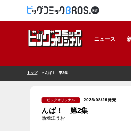
ニュース
トップ
> んば！ 第2集
2025/08/29発売
ビッグオリジナル
んば！ 第2集
熱焼江うお