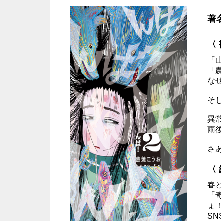
著
〈
「
「
な
そ
異
雨
さ
〈
春
「
ょ
S