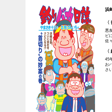
浜
〈
悪
ビ
佐
〈
4
お
さ