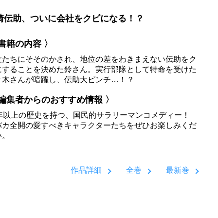
崎伝助、ついに会社をクビになる！？
 書籍の内容 〉
友たちにそそのかされ、地位の差をわきまえない伝助をク
にすることを決めた鈴さん。実行部隊として特命を受けた
々木さんが暗躍し、伝助大ピンチ…！？
 編集者からのおすすめ情報 〉
5年以上の歴史を持つ、国民的サラリーマンコメディー！
バカ全開の愛すべきキャラクターたちをぜひお楽しみくだ
い。
作品詳細
全巻
最新巻