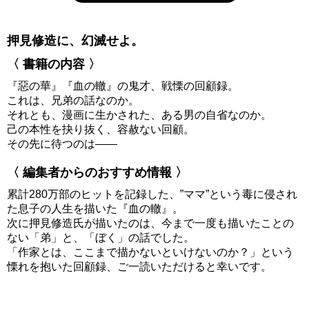
押見修造に、幻滅せよ。
〈 書籍の内容 〉
『惡の華』『血の轍』の鬼才、戦慄の回顧録。
これは、兄弟の話なのか。
それとも、漫画に生かされた、ある男の自省なのか。
己の本性を抉り抜く、容赦ない回顧。
その先に待つのは――
〈 編集者からのおすすめ情報 〉
累計280万部のヒットを記録した、”ママ”という毒に侵され
た息子の人生を描いた『血の轍』。
次に押見修造氏が描いたのは、今まで一度も描いたことの
ない「弟」と、「ぼく」の話でした。
「作家とは、ここまで描かないといけないのか？」という
慄れを抱いた回顧録、ご一読いただけると幸いです。