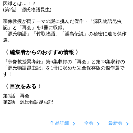
因縁とは…！？
(第2話 源氏物語昆虫)
宗像教授が両テーマの謎に挑んだ傑作・「源氏物語昆虫
記」と「再会」を1冊に収録。
「源氏物語」「竹取物語」「浦島伝説」の秘密に迫る傑作
選。
〈 編集者からのおすすめ情報 〉
『宗像教授異考録』第6集収録の「再会」と第13集収録の
「源氏物語昆虫記」を1冊に収めた完全保存版の傑作選で
す！
〈 目次をみる 〉
第1話 再会
第2話 源氏物語昆虫記
作品詳細
全巻
最新巻