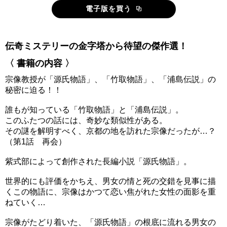
電子版を買う
伝奇ミステリーの金字塔から待望の傑作選！
〈 書籍の内容 〉
宗像教授が「源氏物語」、「竹取物語」、「浦島伝説」の
秘密に迫る！！
誰もが知っている「竹取物語」と「浦島伝説」。
このふたつの話には、奇妙な類似性がある。
その謎を解明すべく、京都の地を訪れた宗像だったが…？
（第1話 再会）
紫式部によって創作された長編小説「源氏物語」。
世界的にも評価をかちえ、男女の情と死の交錯を見事に描
くこの物語に、宗像はかつて恋い焦がれた女性の面影を重
ねていく…
宗像がたどり着いた、「源氏物語」の根底に流れる男女の