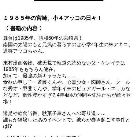
１９８５年の宮崎、小４アッコの日々！
〈 書籍の内容 〉
舞台は1985年、昭和60年の宮崎県！
南国の太陽のもと元気に暮らすのは小学4年生の林アキコ、
通称アッコちゃん。
東村漫画名物、破天荒で軌道の読めない父・ケンイチは
1985年ももちろん健在。
加えて、最強の新キャラたち……
食欲の申し子・斉藤くんや、心霊少女・図師さん、クール
な秀才・甲斐くんや、学年イチのピュアガール・エリカな
どなど、個性豊かすぎる4年4組の仲間や先生たちが続々登
場！
遠足や給食当番、駄菓子屋さんへの寄り道……
誰もが経験したあのイベントで、彼らが巻き起こす事件と
は!?