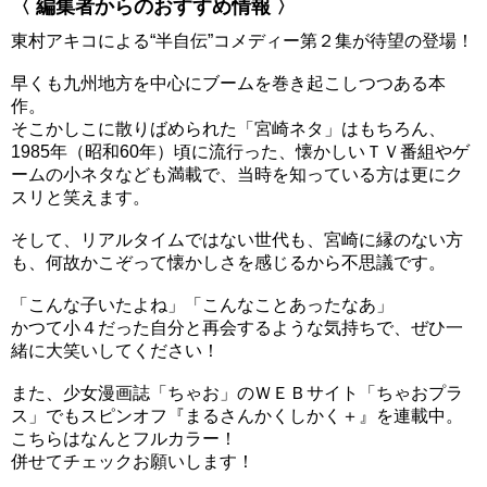
〈 編集者からのおすすめ情報 〉
東村アキコによる“半自伝”コメディー第２集が待望の登場！
早くも九州地方を中心にブームを巻き起こしつつある本
作。
そこかしこに散りばめられた「宮崎ネタ」はもちろん、
1985年（昭和60年）頃に流行った、懐かしいＴＶ番組やゲ
ームの小ネタなども満載で、当時を知っている方は更にク
スリと笑えます。
そして、リアルタイムではない世代も、宮崎に縁のない方
も、何故かこぞって懐かしさを感じるから不思議です。
「こんな子いたよね」「こんなことあったなあ」
かつて小４だった自分と再会するような気持ちで、ぜひ一
緒に大笑いしてください！
また、少女漫画誌「ちゃお」のＷＥＢサイト「ちゃおプラ
ス」でもスピンオフ『まるさんかくしかく＋』を連載中。
こちらはなんとフルカラー！
併せてチェックお願いします！