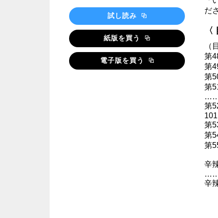
「
だ
試し読み
〈
紙版を買う
（
第4
電子版を買う
第
第
第
…
第
101
第
第
第
辛
……
辛