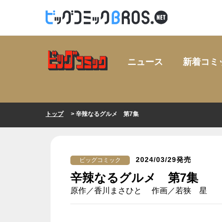
ニュース
新着コミ
トップ
> 辛辣なるグルメ 第7集
2024/03/29発売
ビッグコミック
辛辣なるグルメ 第7集
原作／香川まさひと 作画／若狭 星