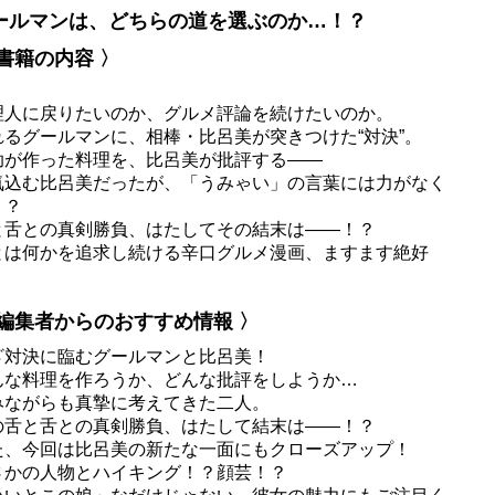
ールマンは、どちらの道を選ぶのか…！？
 書籍の内容 〉
理人に戻りたいのか、グルメ評論を続けたいのか。
れるグールマンに、相棒・比呂美が突きつけた“対決”。
助が作った料理を、比呂美が批評する――
気込む比呂美だったが、「うみゃい」の言葉には力がなく
！？
と舌との真剣勝負、はたしてその結末は――！？
とは何かを追求し続ける辛口グルメ漫画、ますます絶好
！
 編集者からのおすすめ情報 〉
ざ対決に臨むグールマンと比呂美！
んな料理を作ろうか、どんな批評をしようか…
みながらも真摯に考えてきた二人。
の舌と舌との真剣勝負、はたして結末は――！？
た、今回は比呂美の新たな一面にもクローズアップ！
さかの人物とハイキング！？顔芸！？