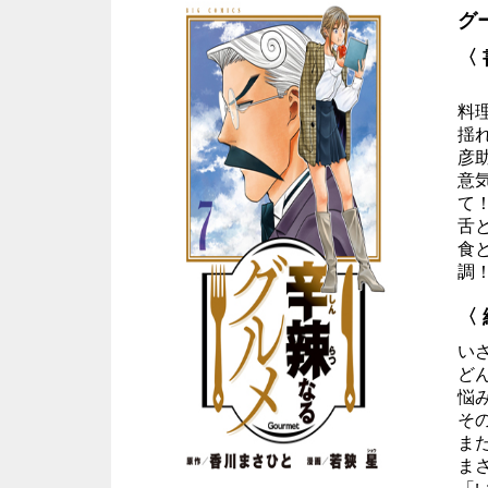
グ
〈
料
揺
彦
意
て
舌
食
調
〈
い
ど
悩
そ
ま
ま