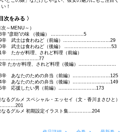
いいとこの娘」なだけじゃない、彼女の魅力にもご注目く
さい！
 目次をみる 〉
目次～MENU～）
8辛 “彦助”の味 （後編） …………………5
49辛 武士は食わねど（前編）…………………………29
50辛 武士は食わねど（後編） …………………………53
51辛 たかが料理、されど料理（前編）
………………………77
52辛 たかが料理、されど料理（後編）……………………
53辛 あなたのための弁当（前編）……………………125
54辛 あなたのための弁当（後編）……………………149
55辛 応援したい男（前編）……………………173
辣なるグルメ スペシャル・エッセイ（文・香川まさひと）
………201
辣なるグルメ 初期設定イラスト集……………204
作品詳細
全巻
最新巻