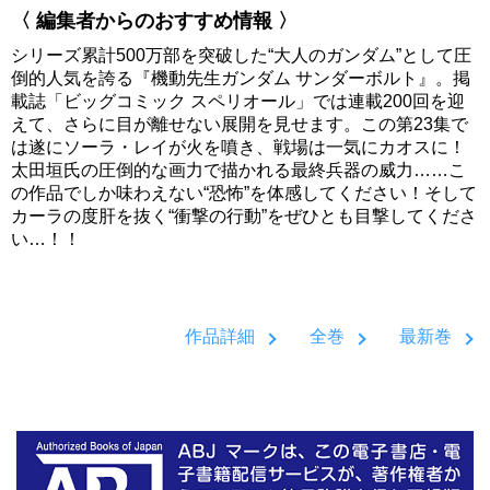
〈 編集者からのおすすめ情報 〉
シリーズ累計500万部を突破した“大人のガンダム”として圧
倒的人気を誇る『機動先生ガンダム サンダーボルト』。掲
載誌「ビッグコミック スペリオール」では連載200回を迎
えて、さらに目が離せない展開を見せます。この第23集で
は遂にソーラ・レイが火を噴き、戦場は一気にカオスに！
太田垣氏の圧倒的な画力で描かれる最終兵器の威力……こ
の作品でしか味わえない“恐怖”を体感してください！そして
カーラの度肝を抜く“衝撃の行動”をぜひとも目撃してくださ
い…！！
作品詳細
全巻
最新巻