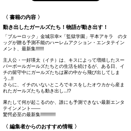
〈 書籍の内容 〉
動き出したガールズたち！物語が動き出す！
「ブルーロック」金城宗幸×「監獄学園」平本アキラ のタ
ッグが贈る予測不能のハーレムアクション・エンタテイン
メント、最新集!!!!!!!
主人公・一好瑛太（イチ）は、キスによって増殖したスー
パーボールガールズたちとの生活を続けるが、ある日、イ
チの留守中にガールズたちは家の中から飛び出してしま
う...!!
さらに、イチのいないところでキスをしたオウカから産ま
れたガールズたちも動き出し...!?
果たして何が起こるのか、誰にも予測できない最新エンタ
テインメント――
驚愕必至の最新集!!!!!!!!!!!!!
〈 編集者からのおすすめ情報 〉