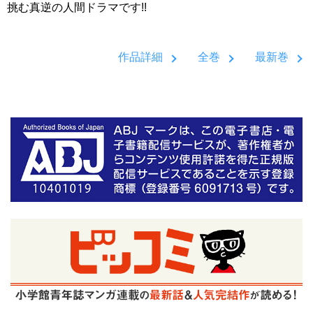
挑む真逆の人間ドラマです!!
作品詳細
全巻
最新巻