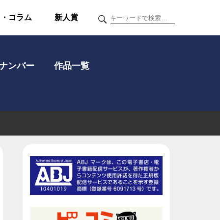
ク・コラム
新人賞
ナンバー
作品一覧