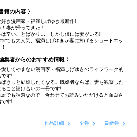
 書籍の内容 〉
大好き漫画家・福満しげゆき最新作!
の！妻が帰ってきた！
生は辛いことばかり…、しかし僕には妻がいる!!
itterでも大人気、福満しげゆきが妻に捧げるショートエッ
イ！
 編集者からのおすすめ情報 〉
を愛してやまない漫画家・福満しげゆきのライフワーク的
です!
めばきっと結婚したくなる。既婚者ならば、妻を観察した
なること請け合いの一冊です!
itterでも話題なので、合わせてお読みいただけると面白さ
です!
作品詳細
全巻
最新巻