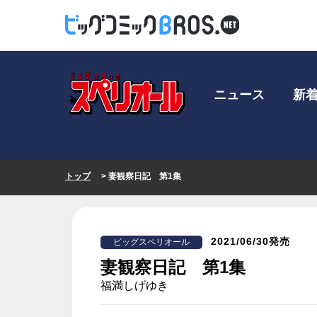
ニュース
新
トップ
> 妻観察日記 第1集
2021/06/30発売
ビッグスペリオール
妻観察日記 第1集
福満しげゆき