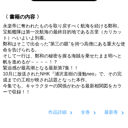
〈 書籍の内容 〉
永楽帝に奪われたものを取り戻すべく航海を続ける鄭和。
宝船艦隊は第一次航海の最終目的地である古里（カリカッ
ト）へいよいよ到着。
鄭和はそこで出会った"第三の眼"を持つ高僧にある重大な使
命を告げられる。
そして一行は、鄭和の秘密を握る海賊を乗せたまま明へと
帆を進めるが－－－－！？
緊迫感が最高潮となる最新第7集！！
10月に放送されたNHK『浦沢直樹の漫勉neo』で、その完
成までの工程が映され話題となった本作。
今集でも、キャラクターの関係がわかる最新相関図をカラ
ーで収録！！
作品詳細
全巻
最新巻