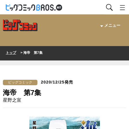
メニュー
トップ
> 海帝 第7集
2020/12/25発売
ビッグコミック
海帝 第7集
星野之宣