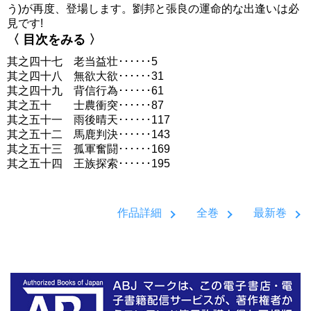
う)が再度、登場します。劉邦と張良の運命的な出逢いは必
見です!
〈 目次をみる 〉
其之四十七 老当益壮･･････5
其之四十八 無欲大欲･･････31
其之四十九 背信行為･･････61
其之五十 士農衝突･･････87
其之五十一 雨後晴天･･････117
其之五十二 馬鹿判決･･････143
其之五十三 孤軍奮闘･･････169
其之五十四 王族探索･･････195
作品詳細
全巻
最新巻