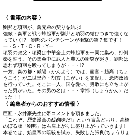
〈 書籍の内容 〉
劉邦と項羽が、義兄弟の契りを結ぶ!!
強敵・秦軍と戦う蜂起軍が劉邦と項羽の結びつきで強くな
っていく!? 劉邦のパンチシーンが衝撃の第７集です！
ー・S・T・O・R・Yー
項羽の叔父・項梁は中華全土の蜂起軍を一同に集め、打倒
秦を誓う。その集会中に武人と農民の衝突が起き、劉邦は
思わず項羽を殴ってしまうが・・・!?
一方、秦の都・咸陽（かんよう）では、宦官・趙高（ちょ
うこう）が二世皇帝・胡亥（こがい）を支配し、恐怖政治
を行っていた。そこに一人、国を憂い、勇敢にも立ち上が
った男がいた。その男の名は・・・章邯（しょうかん）だ
った！！
〈 編集者からのおすすめ情報 〉
巨匠・永井豪先生に帯コメントを頂きました。
「これぞ、歴史漫画の醍醐味だ!」という言葉どおり、高橋
のぼる版「劉邦」は右肩上がりに盛り上がっていきます!
本巻では、始皇帝の暗殺を試み、失敗した張良(ちょうりょ