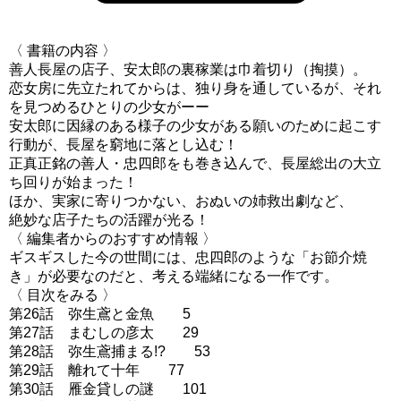
〈 書籍の内容 〉
善人長屋の店子、安太郎の裏稼業は巾着切り（掏摸）。
恋女房に先立たれてからは、独り身を通しているが、それ
を見つめるひとりの少女がーー
安太郎に因縁のある様子の少女がある願いのために起こす
行動が、長屋を窮地に落とし込む！
正真正銘の善人・忠四郎をも巻き込んで、長屋総出の大立
ち回りが始まった！
ほか、実家に寄りつかない、おぬいの姉救出劇など、
絶妙な店子たちの活躍が光る！
〈 編集者からのおすすめ情報 〉
ギスギスした今の世間には、忠四郎のような「お節介焼
き」が必要なのだと、考える端緒になる一作です。
〈 目次をみる 〉
第26話 弥生鳶と金魚 5
第27話 まむしの彦太 29
第28話 弥生鳶捕まる!? 53
第29話 離れて十年 77
第30話 雁金貸しの謎 101