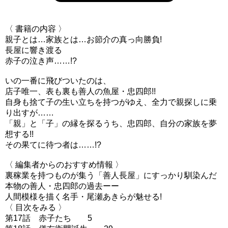
〈 書籍の内容 〉
親子とは…家族とは…お節介の真っ向勝負!
長屋に響き渡る
赤子の泣き声……!?
いの一番に飛びついたのは、
店子唯一、表も裏も善人の魚屋・忠四郎!!
自身も捨て子の生い立ちを持つがゆえ、全力で親探しに乗
り出すが……
「親」と「子」の縁を探るうち、忠四郎、自分の家族を夢
想する!!
その果てに待つ者は……!?
〈 編集者からのおすすめ情報 〉
裏稼業を持つものが集う「善人長屋」にすっかり馴染んだ
本物の善人・忠四郎の過去ーー
人間模様を描く名手・尾瀬あきらが魅せる!
〈 目次をみる 〉
第17話 赤子たち 5