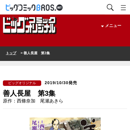
メニュー
トップ
> 善人長屋 第3集
2019/10/30発売
ビッグオリジナル
善人長屋 第3集
原作：西條奈加 尾瀬あきら