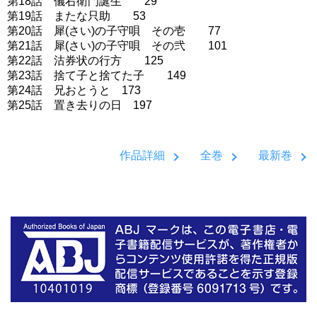
第18話 儀右衛門誕生 29
第19話 またな只助 53
第20話 犀(さい)の子守唄 その壱 77
第21話 犀(さい)の子守唄 その弐 101
第22話 沽券状の行方 125
第23話 捨て子と捨てた子 149
第24話 兄おとうと 173
第25話 置き去りの日 197
作品詳細
全巻
最新巻