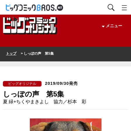
メニュー
トップ
> しっぽの声 第5集
2019/09/30発売
ビッグオリジナル
しっぽの声 第5集
夏 緑+ちくやまきよし 協力／杉本 彩