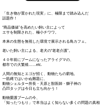
「生き物が置かれた現実」に、極限まで踏み込んだ
話題作！
“商品価値"を高めたい飼い主によって
エサを制限された、極小チワワ。
本来の生態を無視した環境で展示される鳥カフェ。
老いた飼い主による、老犬の“老老介護"。
４０年前にブームになったアライグマの、
都市での大繁殖……etc.
人間の無知とエゴが招く、動物たちの窮地。
一筋縄ではいかぬ難題に、
動物シェルター所長・天原と獣医師・獅子神の
凸凹タッグは今日も立ち向かう！
動物愛護ブームの今、
「知ったつもり」で本当はよく知らない多くの問題の真相