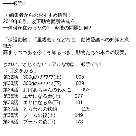
――必読！
〈 編集者からのおすすめ情報 〉
2019年6月、改正動物愛護法成立。
一体何が変わったの? 今後の問題は何?
「保護動物」「里親会」などなど、動物愛護への知識と意
識が
高まりつつある今こそ知るべき、動物たちの本当の現実。
きれいごとじゃないリアルな物語、必読です!
〈 目次をみる 〉
第32話 300gのチワワ(上) 005
第33話 300gのチワワ(下) 029
第34話 おばあちゃんのわんこ 053
第35話 エサになる命(上) 077
第36話 エサになる命(下) 101
第37話 とらわれの鉄鎖 125
第38話 ブームの後(上) 149
第39話 ブームの後(下) 173