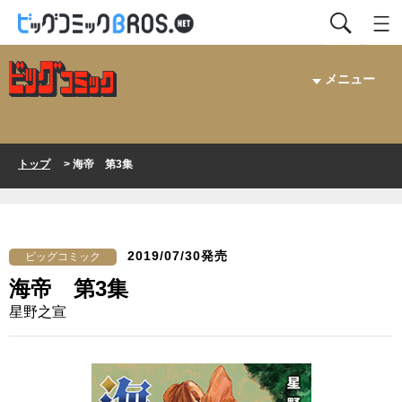
メニュー
トップ
> 海帝 第3集
2019/07/30発売
ビッグコミック
海帝 第3集
星野之宣