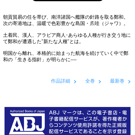
朝貢貿易の任を帯び、南洋諸国へ艦隊の針路を取る鄭和。
次の寄港地は、温暖で色彩豊かな島国・爪哇（ジャワ）。
土着民、漢人、アラビア商人･あらゆる人種が行き交う地に
て鄭和が遭遇した"新たな人種"とは。
明国から離れ、本格的に始まった航海を続けていく中で鄭
和の「生きる指針」が明らかに----
作品詳細
全巻
最新巻