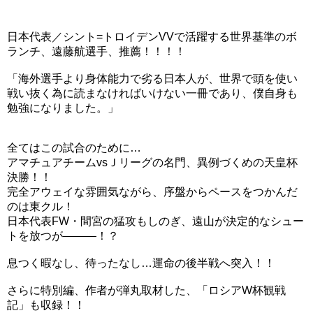
日本代表／シント=トロイデンVVで活躍する世界基準のボ
ランチ、遠藤航選手、推薦！！！！
「海外選手より身体能力で劣る日本人が、世界で頭を使い
戦い抜く為に読まなければいけない一冊であり、僕自身も
勉強になりました。」
全てはこの試合のために…
アマチュアチームvsＪリーグの名門、異例づくめの天皇杯
決勝！！
完全アウェイな雰囲気ながら、序盤からペースをつかんだ
のは東クル！
日本代表FW・間宮の猛攻もしのぎ、遠山が決定的なシュー
トを放つが―――！？
息つく暇なし、待ったなし…運命の後半戦へ突入！！
さらに特別編、作者が弾丸取材した、「ロシアW杯観戦
記」も収録！！