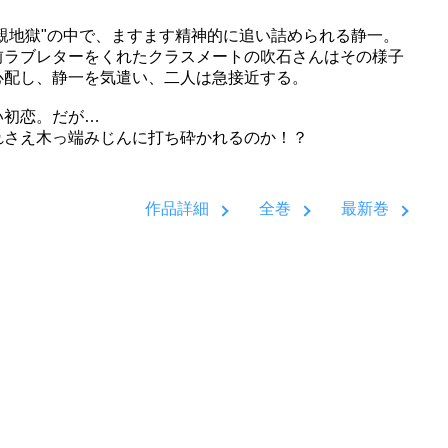
母親地獄"の中で、ますます精神的に追い詰められる静一。
前ラブレターをくれたクラスメートの吹石さんはその様子
心配し、静一を気遣い、二人は急接近する。
い初恋。だが…
れさえ木っ端みじんに打ち砕かれるのか！？
作品詳細
全巻
最新巻