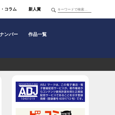
ク・コラム
新人賞
ナンバー
作品一覧