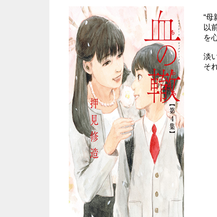
“
以
を
淡
そ