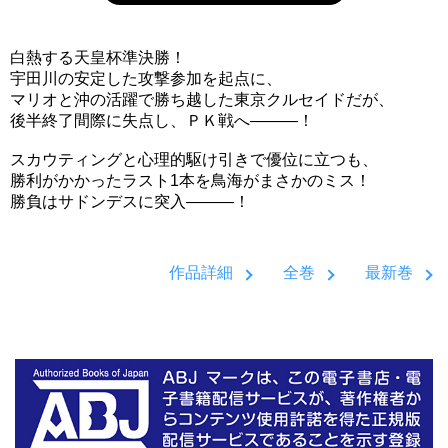
白熱する天皇杯準決勝！
宇田川の安定した攻撃参加を起点に、
マリオと沖の活躍で勝ち越した東京クルセイドだが、
後半終了間際に失点し、ＰＫ戦へ―――！
スカウティングと心理的駆け引きで優位に立つも、
勝利がかかったラスト1本を鳥海がまさかのミス！
勝負はサドンデスに突入―――！
作品詳細
全巻
最新巻