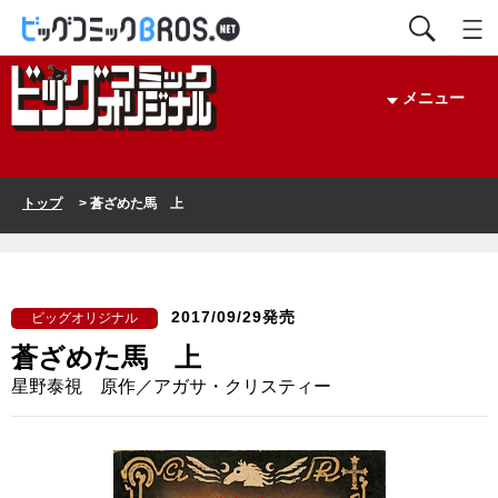
メニュー
トップ
> 蒼ざめた馬 上
2017/09/29発売
ビッグオリジナル
蒼ざめた馬 上
星野泰視 原作／アガサ・クリスティー