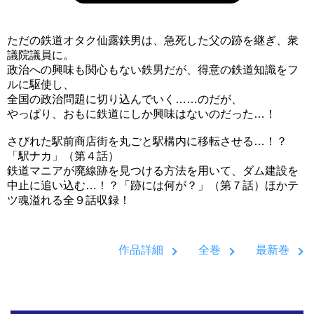
ただの鉄道オタク仙露鉄男は、急死した父の跡を継ぎ、衆
議院議員に。
政治への興味も関心もない鉄男だが、得意の鉄道知識をフ
ルに駆使し、
全国の政治問題に切り込んでいく……のだが、
やっぱり、おもに鉄道にしか興味はないのだった…！
さびれた駅前商店街を丸ごと駅構内に移転させる…！？
「駅ナカ」（第４話）
鉄道マニアが廃線跡を見つける方法を用いて、ダム建設を
中止に追い込む…！？「跡には何が？」（第７話）ほかテ
ツ魂溢れる全９話収録！
作品詳細
全巻
最新巻