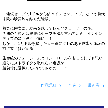
「連続セーブで1ドルから倍々インセンティブ」という前代
未聞の珍契約を結んだ逢坂。
着実に確実に、結果を残して掴んだクローザーの座。
周囲の予想とは裏腹にセーブを積み重ねていき、インセン
ティブの額も段々巨額に！！
しかし、1万ドルを賭けた大一番にクセのある球審が逢坂の
前に立ちはだかる！！
生命線のフォーシームとコントロールをもってしても思い
通りにストライクを取れない逢坂が、
勝負球に選択したのはまさかの…！？
作品詳細
全巻
最新巻