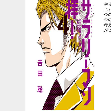
や
じ
今
今
考
がビ