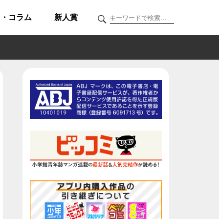
ク・コラム
新人賞