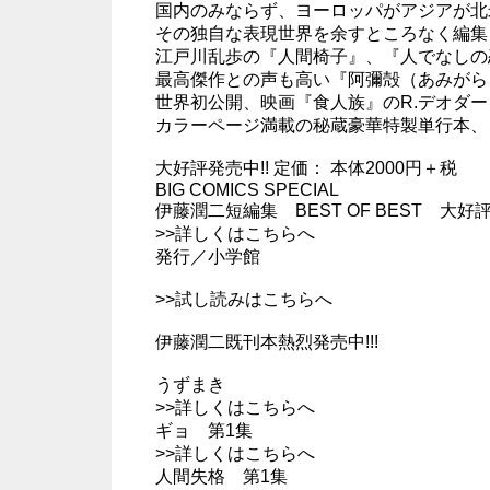
国内のみならず、ヨーロッパがアジアが北
その独自な表現世界を余すところなく編集し
江戸川乱歩の『人間椅子』、『人でなしの
最高傑作との声も高い『阿彌殻（あみがら
世界初公開、映画『食人族』のR.デオダ
カラーページ満載の秘蔵豪華特製単行本、
大好評発売中!! 定価： 本体2000円＋税
BIG COMICS SPECIAL
伊藤潤二短編集 BEST OF BEST 大好評
>>
詳しくはこちらへ
発行／小学館
>>
試し読みはこちらへ
伊藤潤二既刊本熱烈発売中!!!
うずまき
>>
詳しくはこちらへ
ギョ 第1集
>>
詳しくはこちらへ
人間失格 第1集