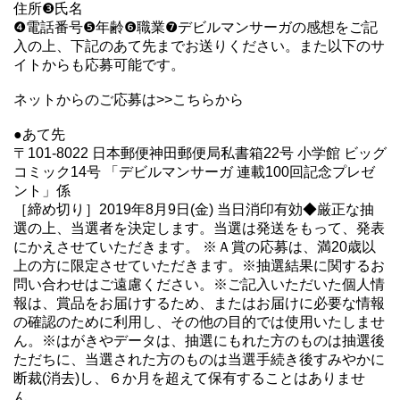
住所❸氏名
❹電話番号❺年齢❻職業❼デビルマンサーガの感想をご記
入の上、下記のあて先までお送りください。また以下のサ
イトからも応募可能です。
ネットからのご応募は>>
こちらから
●あて先
〒101-8022 日本郵便神田郵便局私書箱22号 小学館 ビッグ
コミック14号 「デビルマンサーガ 連載100回記念プレゼ
ント」係
［締め切り］2019年8月9日(金) 当日消印有効◆厳正な抽
選の上、当選者を決定します。当選は発送をもって、発表
にかえさせていただきます。 ※Ａ賞の応募は、満20歳以
上の方に限定させていただきます。※抽選結果に関するお
問い合わせはご遠慮ください。※ご記入いただいた個人情
報は、賞品をお届けするため、またはお届けに必要な情報
の確認のために利用し、その他の目的では使用いたしませ
ん。※はがきやデータは、抽選にもれた方のものは抽選後
ただちに、当選された方のものは当選手続き後すみやかに
断裁(消去)し、６か月を超えて保有することはありませ
ん。