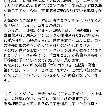
ちなみに、直前の
第２話「デロスの咆哮」
も、エーゲ海・
ギリシア神話の太陽神アポロンの島として有名な
デロス島
が舞台ですが、今日、
世界遺産に指定されている地域
ばか
り。
人類の悠久の歴史や、神話伝説のロマンを感じさせてくれ
る「舞台」もまた、ゴルゴの魅力。
というのも、連載が始まった1968年は、
「海外旅行」が
自由化され、東京オリンピックが開催された1964年から
わずか４年
。当時の読者は、世界を旅するゴルゴに、自ら
の海外雄飛の夢をかき立てられたのかもしれません。
その後の世界を股にかけたアクション漫画が数多く発表さ
れましたが、その多くは、『ゴルゴ13』の影響を直接的・
間接的に受けているのではないかと思います。
ちなみに、
1973年の映画『ゴルゴ１３』（主演・高倉
健）
では、ストーリーこそ違いますが、この第３話の舞台
となったイスパハン、ペルセポリスが舞台となっていま
す。
さて、このジゴロ「黄色い薔薇（フォエテイダ）」の正体
は、大銃撃戦が終わっても、依然、
謎のまま
です。
ある理由
によって、世界の全てを憎悪していたジゴロ・