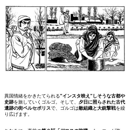
異国情緒をかきたてられる
"インスタ映え"しそうな古都や
史跡
を旅していくゴルゴ。そして、
夕日に照らされた古代
遺跡の街ペルセポリス
で、ゴルゴは
敵組織と大銃撃戦
を繰
り広げます。