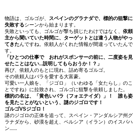
物語は、ゴルゴが、
スペインのグラナダで、標的の狙撃に
失敗する
シーンから始まります。
失敗といっても、ゴルゴが撃ち損じたわけではなく、
依頼
主から聞いていた時間に、ターゲットとは違う人物がやっ
てきた
んですね。依頼人がくれた情報が間違っていたんで
す。
「ひとつの仕事で おれがスポンサーの前に、二度姿を見
せたことはない...説明してもらおうか！？」
再び、依頼人のもとに現れ、詰め寄るゴルゴ。
その依頼人はバラを愛する大富豪。
可愛い一人娘を、「ジゴロ」（いわゆる「女たらし」のこ
とですね）に拉致され、ゴルゴに狙撃を依頼しました。
標的の名は、
「黄色いバラ（フォエテイダ）」
！ 誰も姿
を見たことがないという、
謎のジゴロ
です！
ゴルゴVSジゴロ！
謎のジゴロの正体を追って、スペイン・アンダルシア州グ
ラナダから、砂漠を超え、ペルシア（イラン）のイスパハ
ン......