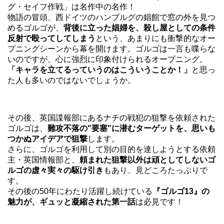
グ・セイフ作戦」は名作中の名作！
物語の冒頭、西ドイツのハンブルグの娼館で窓の外を見つ
めるゴルゴが、
背後に立った娼婦を、殺し屋としての条件
反射で殴ってしてしまう
という、あまりにも衝撃的なオー
プニングシーンから幕を開けます。ゴルゴは一言も喋らな
いのですが、心に強烈に印象付けられるオープニング。
「キャラを立てるっていうのはこういうことか！」
と思っ
た人も多いのではないでしょうか。
その後、英国諜報部にあるナチの戦犯の狙撃を依頼された
ゴルゴは、
難攻不落の"要塞"に潜むターゲットを、思いも
つかぬアイデアで狙撃
します。
さらに、ゴルゴを利用して別の目的を達しようとする依頼
主・英国情報部と、
頼まれた狙撃以外は頑としてしないゴ
ルゴの虚々実々の駆け引き
もあり、見どころたっぷりで
す。
その後の50年にわたり活躍し続けている
『ゴルゴ13』の
魅力が、ギュッと凝縮された第一話
は必見です！