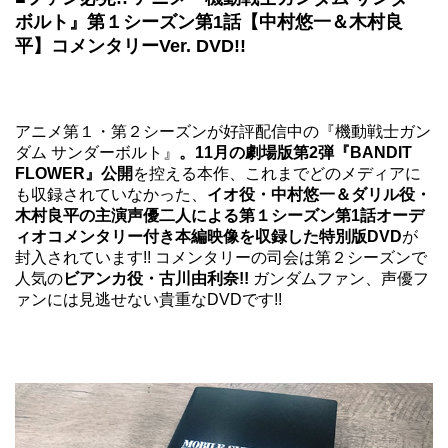
ボルト』第１シーズン第1話【中村悠一＆木村良
平】コメンタリーVer. DVD!!
アニメ第１・第２シーズンが好評配信中の『機動戦士ガン
ダム サンダーボルト』
。11月の劇場版第2弾『BANDIT
FLOWER』公開
を控える本作、これまでどのメディアに
も収録されていなかった、
イオ役・中村悠一＆ダリル役・
木村良平の主演声優二人による第１シーズン第1話オーデ
ィオコメンタリー付き本編映像を収録した特別版DVD
が
封入されています!! コメンタリーの司会は第２シーズンで
人気の
ビアンカ役・古川由利奈!!
ガンダムファン、声優フ
ァンには見逃せない貴重なDVDです!!