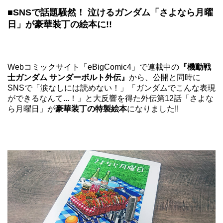
■SNSで話題騒然！ 泣けるガンダム「さよなら月曜
日」が豪華装丁の絵本に!!
Webコミックサイト
「eBigComic4」
で連載中の
『機動戦
士ガンダム サンダーボルト外伝』
から、公開と同時に
SNSで「涙なしには読めない！」「ガンダムでこんな表現
ができるなんて...！」と大反響を得た外伝第12話「さよな
ら月曜日」が
豪華装丁の特製絵本
になりました!!