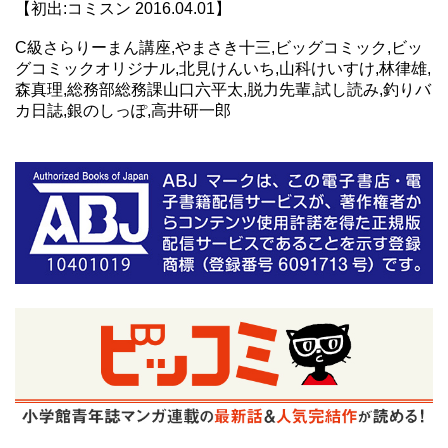
【初出:コミスン 2016.04.01】
C級さらりーまん講座,やまさき十三,ビッグコミック,ビッ
グコミックオリジナル,北見けんいち,山科けいすけ,林律雄,
森真理,総務部総務課山口六平太,脱力先輩,試し読み,釣りバ
カ日誌,銀のしっぽ,高井研一郎