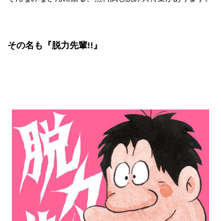
その名も
『脱力先輩!!』