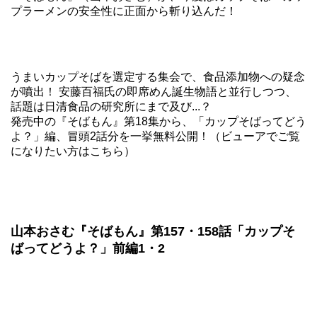
プラーメンの安全性に正面から斬り込んだ！
うまいカップそばを選定する集会で、食品添加物への疑念
が噴出！ 安藤百福氏の即席めん誕生物語と並行しつつ、
話題は日清食品の研究所にまで及び...？
発売中の
『そばもん』第18集
から、「カップそばってどう
よ？」編、冒頭2話分を一挙無料公開！（
ビューアでご覧
になりたい方はこちら
）
山本おさむ『そばもん』第157・158話「カップそ
ばってどうよ？」前編1・2