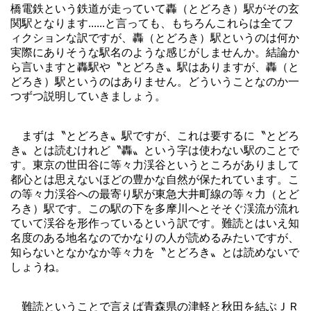
橋電鉄という鉄道が走っていて轟（とどろき）駅がその玄
関駅となります......と言っても、もちろんこれらは全てフ
ィクションな訳ですが、轟（とどろき）駅というのは何か
実際にありそうな駅名のような感じがしませんか。結論か
ら言いますと轟駅や〝とどろき〟駅はありますが、轟（と
どろき）駅というのはありません。どういうことなのか一
つずつ説明していきましょう。
まずは〝とどろき〟駅ですが、これは要するに〝とどろ
き〟とは読むけれど〝轟〟という字は使わない駅のことで
す。東京の世田谷に等々力渓谷というところがありまして
都心とは思えないほどの豊かな自然が保たれています。こ
の等々力渓谷への最寄り駅が東急大井町線の等々力（とど
ろき）駅です。この駅の下を多摩川へとそそぐ渓流が流れ
ていて渓谷を形作っているという訳です。難読とはいえ知
名度のある地名なのでかなりの人が読めるみたいですが、
知らないとなかなか等々力を〝とどろき〟とは読めないで
しょうね。
難読ということで言えば青森県の津軽と秋田を結ぶＪＲ