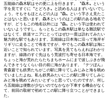
五能線の驫木駅はその更に上を行きます。〝驫木〟という
字を見てすぐに〝とどろき〟と読める人はまずいないでし
ょう。そもそもほとんどの人は〝驫〟という字さえ見たこ
とはないと思います。驫木というのはこの駅のある地名で
すが、どうもこの地名以外には〝驫〟という字は使われて
いないようですし。もっともこの驫木駅は単なる難読駅で
はなくて、鉄道マニアにとってはぜひ一度は訪れてみたい
魅力的な駅でもあります。五能線は日本海に沿って海岸ギ
リギリに走ることで有名ですが、中でもこの驫木駅は海に
近いことで知られています。写真を見てもらえればわかり
ますが、線路のすぐ先はもう荒波打ち寄せる日本海です。
ちょっと海が荒れたらたちまちホームにまで波しぶきが飛
んできそうなくらい目の前に海があります。『テツぼん』
青森篇でも鉄男たちがこの駅に降りてしみじみと海を眺め
ていましたよね。私も鉄男みたいにこの駅に降りてしみじ
みと海を眺めてみたいとずっと思っていたのですが、何し
ろ五能線は便数が少ないのでなかなか下車する機会がなく
て、前回の取材で初めてこの駅に降り立つことができまし
た。