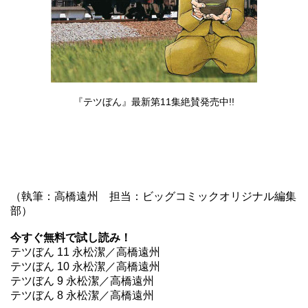
『テツぼん』最新第11集
絶賛発売中!!
（執筆：高橋遠州 担当：ビッグコミックオリジナル編集
部）
今すぐ無料で試し読み！
テツぼん 11 永松潔／高橋遠州
テツぼん 10 永松潔／高橋遠州
テツぼん 9 永松潔／高橋遠州
テツぼん 8 永松潔／高橋遠州