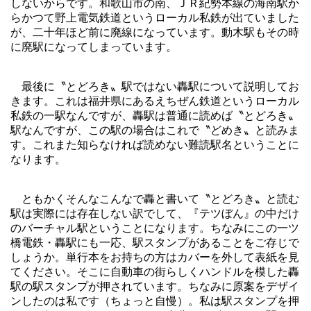
しないからです。和歌山市の南、ＪＲ紀勢本線の海南駅か
らかつて野上電気鉄道というローカル私鉄が出ていました
が、二十年ほど前に廃線になっています。動木駅もその時
に廃駅になってしまっています。
最後に〝とどろき〟駅ではない轟駅について説明してお
きます。これは福井県にあるえちぜん鉄道というローカル
私鉄の一駅なんですが、轟駅は普通に読めば〝とどろき〟
駅なんですが、この駅の場合はこれで〝どめき〟と読みま
す。これまた知らなければ読めない難読駅名ということに
なります。
ともかくそんなこんなで轟と書いて〝とどろき〟と読む
駅は実際には存在しない訳でして、『テツぼん』の中だけ
のバーチャル駅ということになります。ちなみにこの一ツ
橋電鉄・轟駅にも一応、駅スタンプがあることをご存じで
しょうか。単行本をお持ちの方はカバーを外して表紙を見
てください。そこに自動車の街らしくハンドルを模した轟
駅の駅スタンプが押されています。ちなみに原案をデザイ
ンしたのは私です（ちょっと自慢）。私は駅スタンプを押