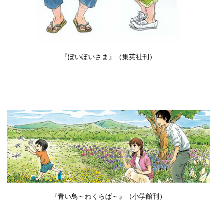
『ぽいぽいさま』（集英社刊）
『青い鳥～わくらば～』（小学館刊）