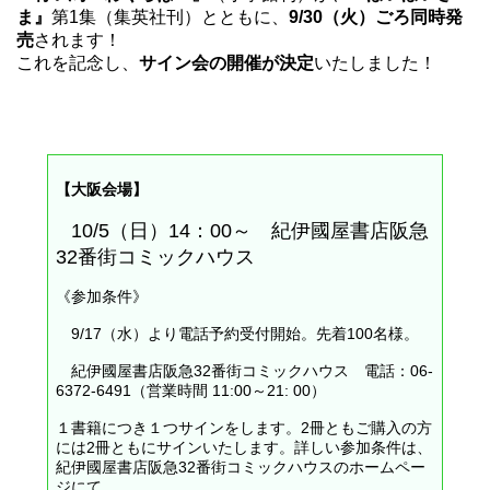
ま』
第1集（集英社刊）とともに、
9/30（火）ごろ同時発
売
されます！
これを記念し、
サイン会の開催が決定
いたしました！
【大阪会場】
10/5（日）14：00～ 紀伊國屋書店阪急
32番街コミックハウス
《参加条件》
9/17（水）より電話予約受付開始。先着100名様。
紀伊國屋書店阪急32番街コミックハウス 電話：06-
6372-6491（営業時間 11:00～21: 00）
１書籍につき１つサインをします。2冊ともご購入の方
には2冊ともにサインいたします。詳しい参加条件は、
紀伊國屋書店阪急32番街コミックハウスのホームペー
ジ
にて。