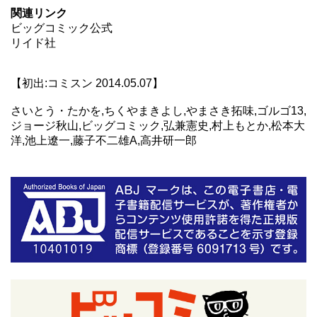
関連リンク
ビッグコミック公式
リイド社
【初出:コミスン 2014.05.07】
さいとう・たかを,ちくやまきよし,やまさき拓味,ゴルゴ13,
ジョージ秋山,ビッグコミック,弘兼憲史,村上もとか,松本大
洋,池上遼一,藤子不二雄A,高井研一郎