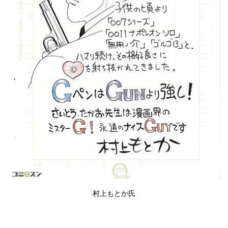
村上もとか
氏