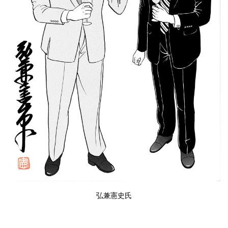
弘兼憲史
氏