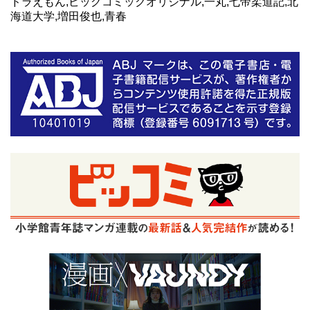
ドラえもん,ビッグコミックオリジナル,一丸,七帝柔道記,北
海道大学,増田俊也,青春