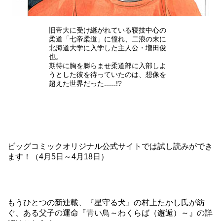
旧帝大に受け継がれている寝技中心の
柔道「七帝柔道」に憧れ、二浪の末に
北海道大学に入学した主人公・増田俊
也。
期待に胸を膨らませ柔道部に入部しよ
うとした彼を待っていたのは、想像を
超えた世界だった......!?
ビッグコミックオリジナル公式サイト
では試し読みができ
ます！（4月5日～4月18日）
もうひとつの新連載、『星守る犬』の村上たかし氏が紡
ぐ、ある父子の運命『青い鳥～わくらば（邂逅）～』の
詳