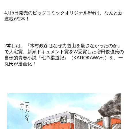
4月5日発売のビッグコミックオリジナル8号は、なんと新
連載が2本！
2本目は、『木村政彦はなぜ力道山を殺さなかったのか』
で大宅賞、新潮ドキュメント賞をW受賞した増田俊也氏の
自伝的青春小説『七帝柔道記』（KADOKAWA刊）を、
一
丸
氏が漫画化！