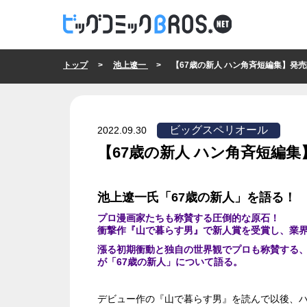
トップ
>
池上遼一
> 【67歳の新人 ハン角斉短編集】発売記念イ
ビッグスペリオール
2022.09.30
【67歳の新人 ハン角斉短編
ビッグスペリオール
池上遼一氏「67歳の新人」を語る！
プロ漫画家たちも称賛する圧倒的な原石！
衝撃作『山で暮らす男』で新人賞を受賞し、業界
漲る初期衝動と独自の世界観でプロも称賛する
が「67歳の新人」について語る。
デビュー作の『山で暮らす男』を読んで以後、