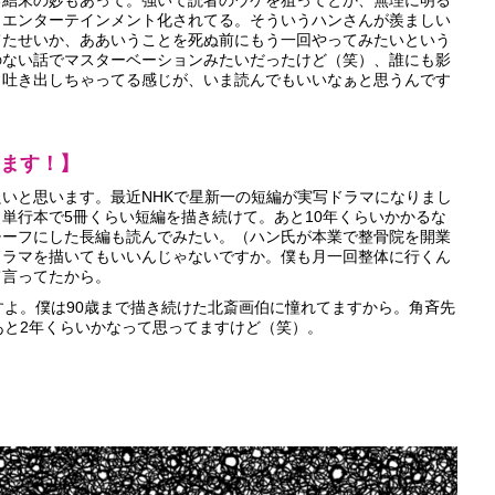
る結末の妙もあって。強いて読者のウケを狙ってとか、無理に明る
、エンターテインメント化されてる。そういうハンさんが羨ましい
てたせいか、ああいうことを死ぬ前にもう一回やってみたいという
のない話でマスターベーションみたいだったけど（笑）、誰にも影
ま吐き出しちゃってる感じが、いま読んでもいいなぁと思うんです
ます！】
いと思います。最近NHKで星新一の短編が実写ドラマになりまし
単行本で5冊くらい短編を描き続けて。あと10年くらいかかるな
チーフにした長編も読んでみたい。（ハン氏が本業で整骨院を開業
ドラマを描いてもいいんじゃないですか。僕も月一回整体に行くん
て言ってたから。
よ。僕は90歳まで描き続けた北斎画伯に憧れてますから。角斉先
あと2年くらいかなって思ってますけど（笑）。