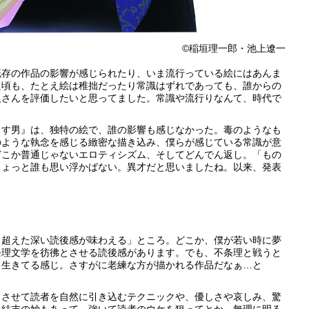
©︎稲垣理一郎・池上遼一
存の作品の影響が感じられたり、いま流行っている絵にはあんま
た頃も、たとえ絵は稚拙だったり常識はずれであっても、誰からの
人さんを評価したいと思ってました。常識や流行りなんて、時代で
す男』は、独特の絵で、誰の影響も感じなかった。毒のようなも
のような執念を感じる緻密な描き込み、僕らが感じている常識が意
どこか普通じゃないエロティシズム、そしてどんでん返し。「もの
ちょっと誰も思い浮かばない。異才だと思いましたね。以来、発表
超えた深い読後感が味わえる」ところ。どこか、僕が若い時に夢
条理文学を彷彿とさせる読後感があります。でも、不条理と戦うと
と生きてる感じ。さすがに老練な方が描かれる作品だなぁ…と
させて読者を自然に引き込むテクニックや、優しさや哀しみ、驚