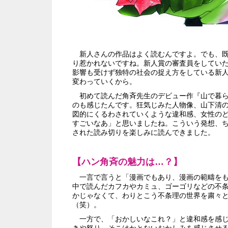
新人さんの作品はよく読むんですよ。でも、既
り惹かれないですね。新人賞の審査員をしてい
影響も受けず独特の社会の捉え方をしている新
変わっていくから。
初めて読んだ角斉先生のデビュー作『山で暮ら
のも感じたんです。狂気じみた人物像、山下清
図的にくるわされていくような違和感、女性の
すごいなあ」と思いましたね。こういう発想、
された読み切りを楽しみに読んできました。
【ハン角斉の魅力は…？】
一言で言うと「漫画でもあり、漫画の範疇をも
中で読んだカフカやカミュ、ゴーゴリなどの不
かじゃなくて、わりとこう不条理の世界を粛々
（笑）。
一方で、「おかしいなこれ？」と違和感を感じ