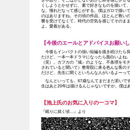
きや怒り、そこはかとないおかしみを感じさせ
くしようとかせずに、素で好きなものを描いて
な。憧れだなって感じがする。僕はガロで描い
のはありますね。その頃の作品、ほとんど救い
響を受けてなくて、時代の空気を感じてそのま
よ。愛着がある。
【今後のエールとアドバイスお願いし
今後もインパクトの強い短編を描き続けたら良
たけど、一本一本ドラマになったら面白いよね。
（笑）。カフカの『城』のような、不条理をモ
されていると聞いて）整骨院に来る色んな客の
だけど、先生に聞くといろんな人がいるよーっ
なんといっても、67歳なんてまだまだ若いです
生はあと20年は描けるんじゃないですか。僕は
【池上氏のお気に入りの一コマ】
『眠りに就く頃…』より