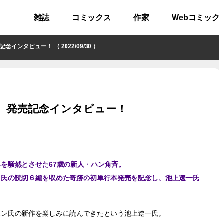
雑誌
コミックス
作家
Webコミッ
ンタビュー！ （ 2022/09/30 ）
集】発売記念インタビュー！
を騒然とさせた67歳の新人・ハン角斉。
、氏の読切６編を収めた奇跡の初単行本発売を記念し、池上遼一氏
ハン氏の新作を楽しみに読んできたという池上遼一氏。