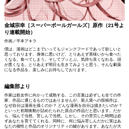
金城宗幸［スーパーボールガールズ］原作（21号よ
り連載開始）
作画／平本アキラ
僕は、漫画はどこまでいってもジャンクフードであって欲しいと
思っております。身体に悪いけど、とりあえず美味いから食べた
くなる。食べてしまう。そしてブッとぶ。気持ち良くなれる。頭
が悪くなる。とりあえず明日も生きてみようと思う。そんな劇薬
になる作品を、楽しみにお待ちしております。
編集部より
作家は処女作に向かって成熟する。この言葉は必ずしも全ての作
家、作品に通じるものではありませんが、新人賞への投稿作は、
なぜ自分は漫画を描くのか？ どんな漫画を自分は描きたいのか？
といった初期衝動が詰めたられた原点の作品だと思います。だか
ら、悩んで当然、苦しんで当然。しかし、その苦労した時間は必
ずあなたを育ててくれる。同時に、何に悩み苦しんだかに実はあ
なたの個性と作品のオリジナリティの鍵があります。あなたが大