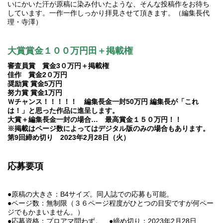
いにかいた汗が原稿に染み付いたような、そんな投稿作をお待ち
しています。一作一作しっかり拝見させて頂きます。（編集長代
理・寺澤）
大賞賞金１００万円田＋掲載権
審査員賞 賞金3０万円＋掲載権
佳作 賞金2０万円
奨励賞 賞金5万円
努力賞 賞金1万円
Ｗチャンス！！！！！ 編集長金一封50万円 編集長が「これ
は！」と思った作品に進呈します。
大賞＋編集長金一封の場合… 最高賞金１５０万円！！
※掲載はページ数によってはデジタル版のみの場合もあります。
第9回締め切り 2023年2月28日（火）
応募要項
●原稿の大きさ：B4サイズ。同人誌での応募も可能。
●ページ数：無制限（３６ページ程度がひとつの目安ですが何ペー
ジでもかまいません。）
●応募資格：プロアマ問わず。 ●締め切り：2023年2月28日