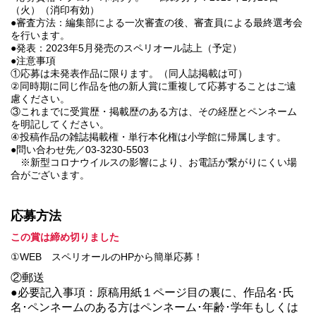
（火）（消印有効）
●審査方法：編集部による一次審査の後、審査員による最終選考会
を行います。
●発表：2023年5月発売のスペリオール誌上（予定）
●注意事項
①応募は未発表作品に限ります。（同人誌掲載は可）
②同時期に同じ作品を他の新人賞に重複して応募することはご遠
慮ください。
③これまでに受賞歴・掲載歴のある方は、その経歴とペンネーム
を明記してください。
④投稿作品の雑誌掲載権・単行本化権は小学館に帰属します。
●問い合わせ先／03‐3230‐5503
※新型コロナウイルスの影響により、お電話が繋がりにくい場
合がございます。
応募方法
この賞は締め切りました
①WEB スペリオールのHPから簡単応募！
②郵送
●必要記入事項：原稿用紙１ページ目の裏に、作品名･氏
名･ペンネームのある方はペンネーム･年齢･学年もしくは